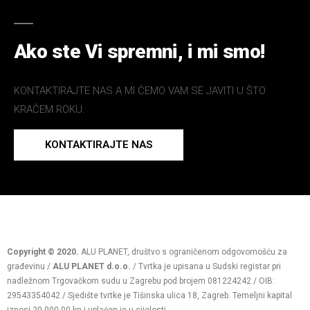
Ako ste Vi spremni, i mi smo!
KONTAKTIRAJTE NAS A MI ĆEMO VAM SE JAVITI U ŠTO
KRAĆEM ROKU.
KONTAKTIRAJTE NAS
Copyright ©️ 2020.
ALU PLANET, društvo s ograničenom odgovornošću za
građevinu /
ALU PLANET d.o.o.
/ Tvrtka je upisana u Sudski registar pri
nadležnom Trgovačkom sudu u Zagrebu pod brojem 081224242 / OIB:
29543354042 / Sjedište tvrtke je Tišinska ulica 18, Zagreb. Temeljni kapital
iznosi 20.000,00 kn i uplaćen je u cijelosti.