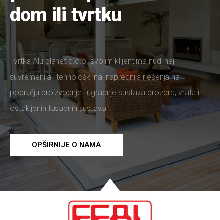
dom ili tvrtku
Tvrtka Alu planet d.o.o. svojim klijentima nudi naj
suvremenija i tehnološki naj naprednija rješenja na
području proizvodnje i ugradnje sustava prozora, vrata i
ostakljenih fasadnih sustava
OPŠIRNIJE O NAMA