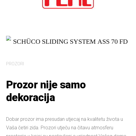
PROZORI
Prozor nije samo
dekoracija
Dobar prozor ima presudan utjecaj na kvalitetu života u
Vaša četiri zida. Prozori utječu na čitavu atmosferu