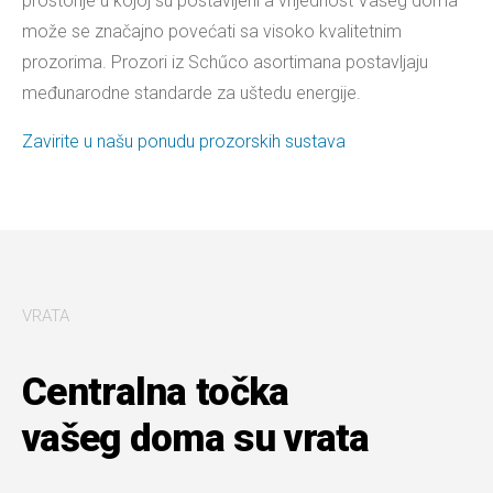
prostorije u kojoj su postavljeni a vrijednost Vašeg doma
može se značajno povećati sa visoko kvalitetnim
prozorima. Prozori iz Schűco asortimana postavljaju
međunarodne standarde za uštedu energije.
Zavirite u našu ponudu prozorskih sustava
VRATA
Centralna točka
vašeg doma su vrata